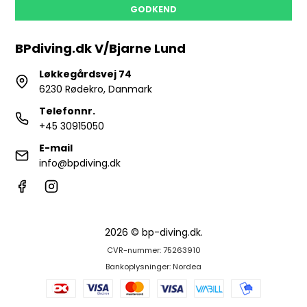
GODKEND
BPdiving.dk V/Bjarne Lund
Løkkegårdsvej 74
6230 Rødekro, Danmark
Telefonnr.
+45 30915050
E-mail
info@bpdiving.dk
2026 © bp-diving.dk.
CVR-nummer: 75263910
Bankoplysninger: Nordea