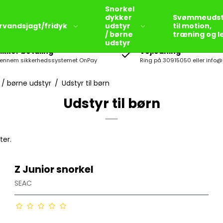
Snorkel
dykker
Svømmeudst
rvandsjagt/fridyk
udstyr
til motion,
/ børne
træning og l
udstyr
ikker betaling
Vejledning
ennem sikkerhedssystemet OnPay
Ring på 30915050 eller info@
 / børne udstyr
/
Udstyr til børn
Udstyr til børn
Snorkel sæt til børn
Svømmefødder til børn
ter.
Våddragter til børn
Dykker briller/masker til
Z Junior snorkel
børn
SEAC
Snorkel til børn
Bigblue Dykkerlygter