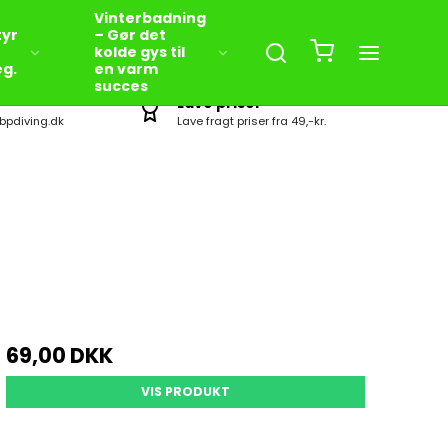
Vinterbadning
yr
– Gør det
kolde gys til
eg.
en varm
succes
Lave priser
bpdiving.dk
Lave fragt priser fra 49,-kr.
69,00 DKK
VIS PRODUKT