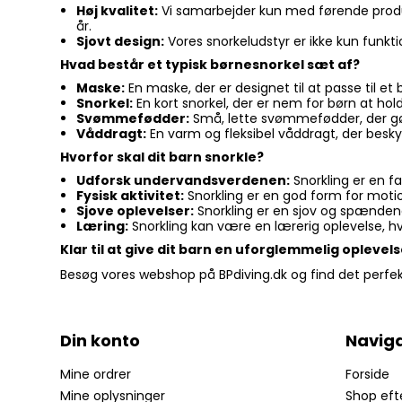
Høj kvalitet:
Vi samarbejder kun med førende produce
år.
Sjovt design:
Vores snorkeludstyr er ikke kun funktio
Hvad består et typisk børnesnorkel sæt af?
Maske:
En maske, der er designet til at passe til et
Snorkel:
En kort snorkel, der er nem for børn at ho
Svømmefødder:
Små, lette svømmefødder, der g
Våddragt:
En varm og fleksibel våddragt, der besk
Hvorfor skal dit barn snorkle?
Udforsk undervandsverdenen:
Snorkling er en f
Fysisk aktivitet:
Snorkling er en god form for moti
Sjove oplevelser:
Snorkling er en sjov og spændende
Læring:
Snorkling kan være en lærerig oplevelse, hv
Klar til at give dit barn en uforglemmelig oplevel
Besøg vores webshop på BPdiving.dk og find det perfekte
Din konto
Naviga
Mine ordrer
Forside
Mine oplysninger
Shop eft