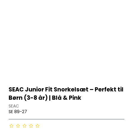
Regulator sæt
HP højtryks slanger
LP lavtryks slanger
Slanger tilbehør
SEAC Junior Fit Snorkelsæt – Perfekt til
D-ringe og tilbehør
Børn (3-8 år) | Blå & Pink
SEAC
SE 89-27