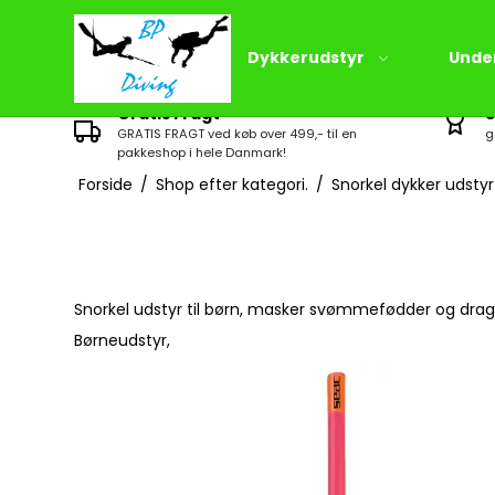
Dykkerudstyr
Unde
Gratis Fragt
S
GRATIS FRAGT ved køb over 499,- til en
g
pakkeshop i hele Danmark!
Trilaminate
Forside
/
Shop efter kategori.
/
Snorkel dykker udstyr
Neopren Tørdragt
Svømmefødder
Semitørdragt
Fridykker maske
Underdragt til tørdragt
Dykkerhandsker
Tørdragt sokker
Snorkel udstyr til børn, masker svømmefødder og drag
Fridykker dragt
Børneudstyr,
Tørdragt tilbehør /
Snorkel
reservedele
Fridykker Computer