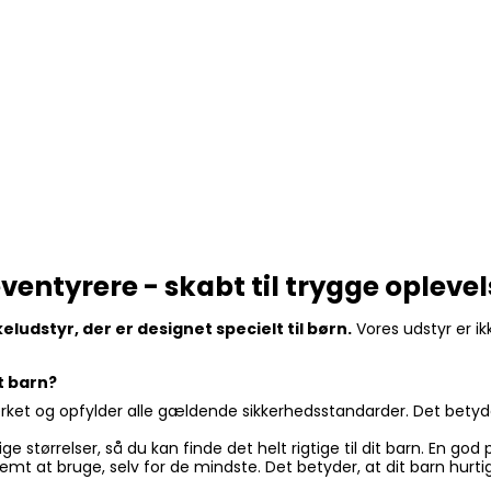
ventyrere - skabt til trygge opleve
eludstyr, der er designet specielt til børn.
Vores udstyr er ik
t barn?
ket og opfylder alle gældende sikkerhedsstandarder. Det betyder
llige størrelser, så du kan finde det helt rigtige til dit barn. En
nemt at bruge, selv for de mindste. Det betyder, at dit barn hu