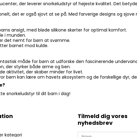
nter, der leverer snorkeludstyr af højeste kvalitet. Det betyder
nelt, det er også sjovt at se på. Med farverige designs og sjove mo
 barns ansigt, med bløde silikone skørter for optimal komfort.
lde i munden.
ør det nemt for børn at svømme.
ytter barnet mod kulde.
antastisk måde for børn at udforske den fascinerende undervan
on, der styrker både arme og ben.
 aktivitet, der skaber minder for livet.
or børn kan lære om havets økosystem og de forskellige dyr, der
se?
 snorkeludstyr til dit barn i dag!
tion
Tilmeld dig vores
nyhedsbrev
er kategori