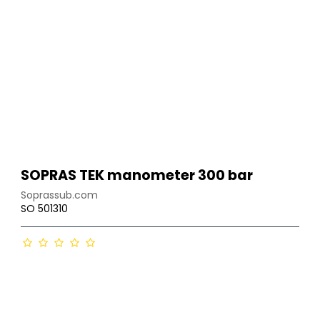
Regulator sæt
HP højtryks slanger
LP lavtryks slanger
Slanger tilbehør
SOPRAS TEK manometer 300 bar
Soprassub.com
SO 501310
D-ringe og tilbehør