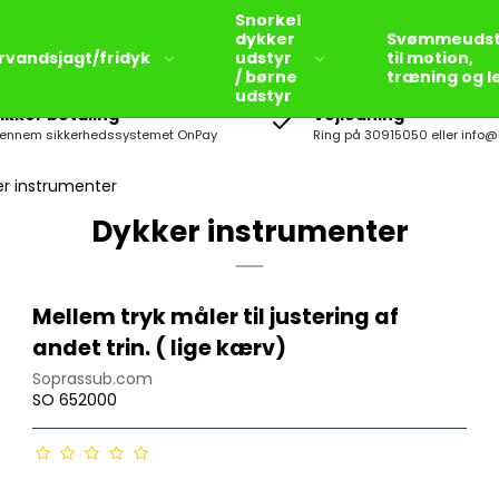
Snorkel
dykker
Svømmeudst
rvandsjagt/fridyk
udstyr
til motion,
/ børne
træning og l
udstyr
ikker betaling
Vejledning
ennem sikkerhedssystemet OnPay
Ring på 30915050 eller info@
er instrumenter
Dykker instrumenter
Snorkel sæt til børn
Svømmefødder til børn
Mellem tryk måler til justering af
Våddragter til børn
andet trin. ( lige kærv)
Dykker briller/masker til
Soprassub.com
børn
SO 652000
Snorkel til børn
Bigblue Dykkerlygter