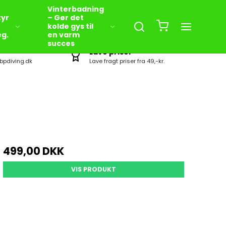
Vinterbadning
yr
– Gør det
kolde gys til
eg.
en varm
succes
Lave priser
bpdiving.dk
Lave fragt priser fra 49,-kr.
499,00 DKK
VIS PRODUKT